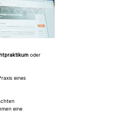
chtpraktikum
oder
raxis eines
schten
ahmen eine