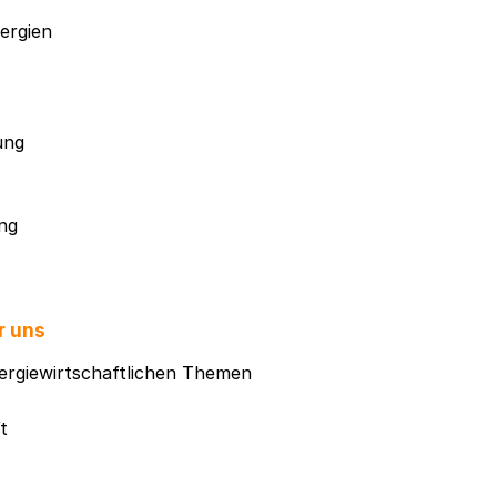
ergien
ung
ng
r uns
ergiewirtschaftlichen Themen
t