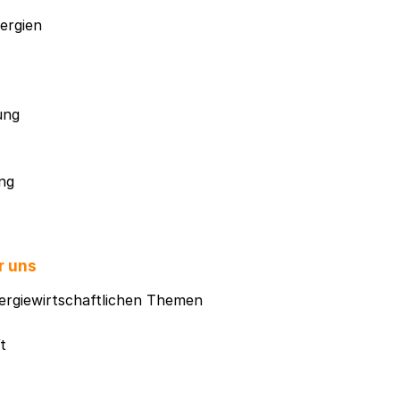
ergien
ung
ng
r uns
ergiewirtschaftlichen Themen
t