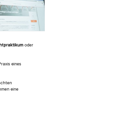
chtpraktikum
oder
raxis eines
schten
ahmen eine