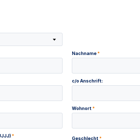
Nachname
*
c/o Anschrift:
Wohnort
*
JJJJ)
*
Geschlecht
*