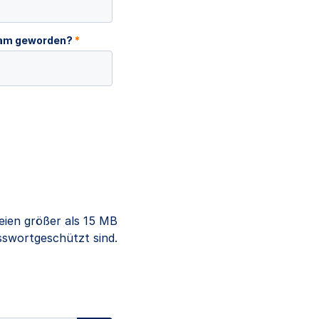
ksam geworden?
*
eien größer als 15 MB
sswortgeschützt sind.