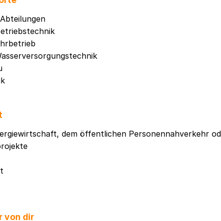
Abteilungen
Betriebstechnik
hrbetrieb
Wasserversorgungstechnik
u
ik
t
nergiewirtschaft, dem öffentlichen Personennahverkehr od
projekte
t
 von dir