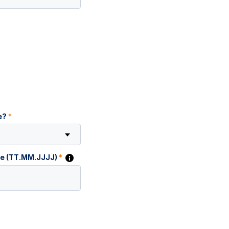
le?
*
e (TT.MM.JJJJ)
*