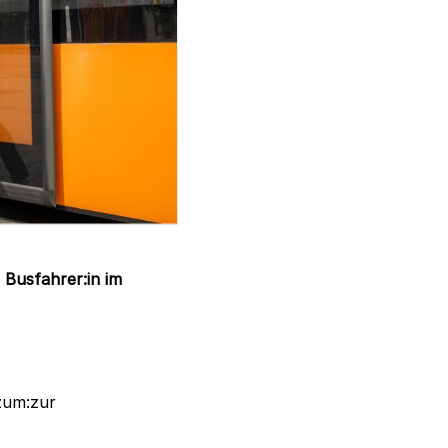
n
Busfahrer:in im
 zum:zur