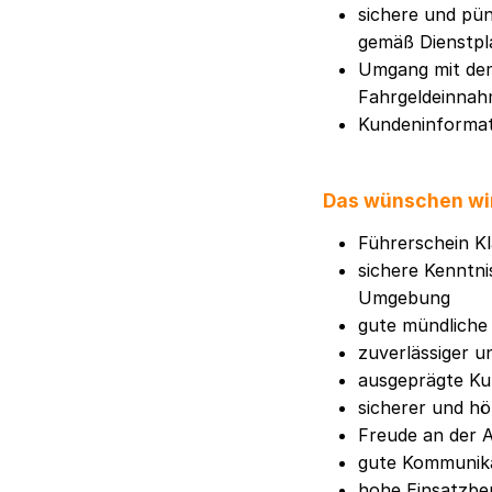
sichere und pü
gemäß Dienstpl
Umgang mit de
Fahrgeldeinnah
Kundeninformati
Das wünschen wi
Führerschein Kl
sichere Kenntni
Umgebung
gute mündliche 
zuverlässiger 
ausgeprägte Ku
sicherer und h
Freude an der 
gute Kommunika
hohe Einsatzbere