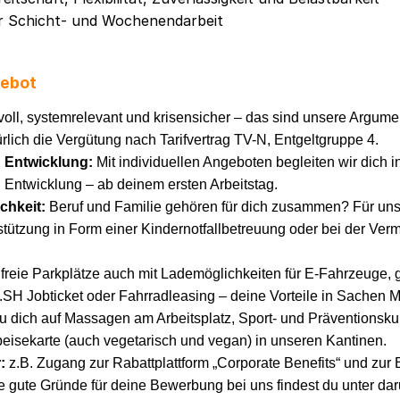
ur Schicht- und Wochenendarbeit
gebot
oll, systemrelevant und krisensicher – das sind unsere Argumen
rlich die Vergütung nach Tarifvertrag TV-N, Entgeltgruppe 4.
d Entwicklung:
Mit individuellen Angeboten begleiten wir dich i
 Entwicklung – ab deinem ersten Arbeitstag.
ichkeit:
Beruf und Familie gehören für dich zusammen? Für uns
tützung in Form einer Kindernotfallbetreuung oder bei der Vermi
freie Parkplätze auch mit Lademöglichkeiten für E-Fahrzeuge,
H Jobticket oder Fahrradleasing – deine Vorteile in Sachen Mo
u dich auf Massagen am Arbeitsplatz, Sport- und Präventionsku
sekarte (auch vegetarisch und vegan) in unseren Kantinen.
r:
z.B. Zugang zur Rabattplattform „Corporate Benefits“ und zur
re gute Gründe für deine Bewerbung bei uns findest du unter da