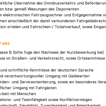
nktliche Übernahme des Omnibusverkehrs und Beförderun
an bzw. gemäß Weisungen des Disponenten
m elektronischen Fahrzeugrechner und Entgegennahme v
men einschließlich der damit verbundenen Fahrgeldabrec
on erteilen und Fahrschein-/ Ticketverkauf, sowie Eingan
r uns
asse B (bitte füge den Nachweis der Kurzbewerbung bei)
sse im Straßen- und Verkehrsrecht, sowie Ortskenntnisse
und schriftliche Kenntnisse der deutschen Sprache
und verantwortungsvoller Umgang mit Geldwerten
nden- und Serviceorientierung, sowie ein besonderes Ver
öflicher Umgang mit Fahrgästen
Arbeit mit Menschen
tions- und Teamfähigkeit sowie Konfliktvermögen
itschaft, Flexibilität, Zuverlässigkeit und Belastbarkeit