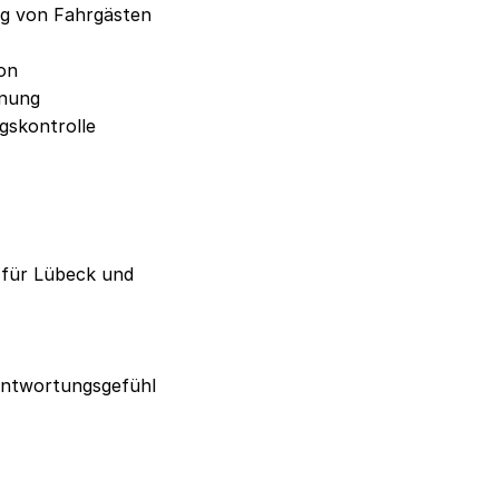
g von Fahrgästen
on
hnung
gskontrolle
 für Lübeck und
antwortungsgefühl