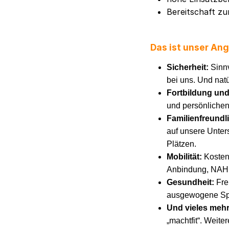
Bereitschaft z
Das ist unser An
Sicherheit:
Sinnv
bei uns. Und natü
Fortbildung un
und persönlichen
Familienfreundl
auf unsere Unters
Plätzen.
Mobilität:
Kosten
Anbindung, NAH.S
Gesundheit:
Fre
ausgewogene Spei
Und vieles meh
„machtfit“. Weite