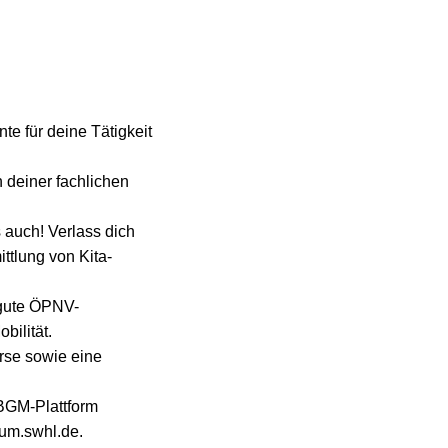
te für deine Tätigkeit
n deiner fachlichen
 auch! Verlass dich
ttlung von Kita-
 gute ÖPNV-
bilität.
rse sowie eine
 BGM-Plattform
rum.swhl.de.