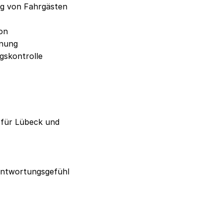
g von Fahrgästen
on
hnung
gskontrolle
 für Lübeck und
antwortungsgefühl