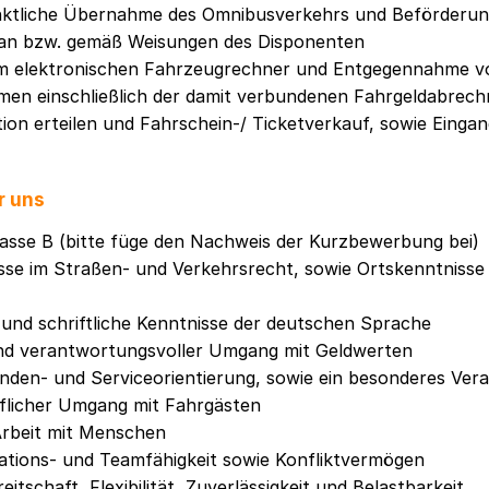
nktliche Übernahme des Omnibusverkehrs und Beförderun
an bzw. gemäß Weisungen des Disponenten
m elektronischen Fahrzeugrechner und Entgegennahme v
men einschließlich der damit verbundenen Fahrgeldabrec
on erteilen und Fahrschein-/ Ticketverkauf, sowie Eingan
r uns
asse B (bitte füge den Nachweis der Kurzbewerbung bei)
sse im Straßen- und Verkehrsrecht, sowie Ortskenntnisse
und schriftliche Kenntnisse der deutschen Sprache
und verantwortungsvoller Umgang mit Geldwerten
nden- und Serviceorientierung, sowie ein besonderes Ver
öflicher Umgang mit Fahrgästen
Arbeit mit Menschen
tions- und Teamfähigkeit sowie Konfliktvermögen
itschaft, Flexibilität, Zuverlässigkeit und Belastbarkeit