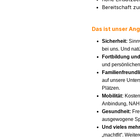
Bereitschaft z
Das ist unser An
Sicherheit:
Sinnv
bei uns. Und natü
Fortbildung un
und persönlichen
Familienfreundl
auf unsere Unters
Plätzen.
Mobilität:
Kosten
Anbindung, NAH.S
Gesundheit:
Fre
ausgewogene Spei
Und vieles meh
„machtfit“. Weite