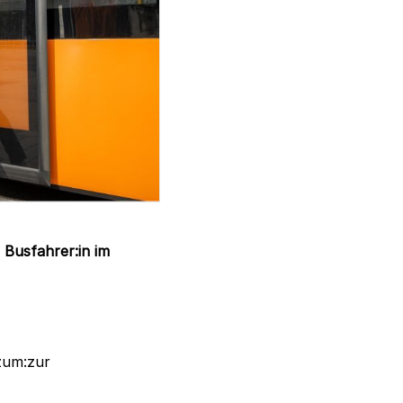
n
Busfahrer:in im
 zum:zur