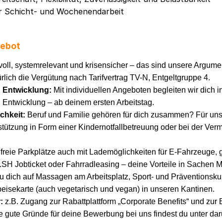
ur Schicht- und Wochenendarbeit
gebot
oll, systemrelevant und krisensicher – das sind unsere Argumen
rlich die Vergütung nach Tarifvertrag TV-N, Entgeltgruppe 4.
d Entwicklung:
Mit individuellen Angeboten begleiten wir dich i
 Entwicklung – ab deinem ersten Arbeitstag.
ichkeit:
Beruf und Familie gehören für dich zusammen? Für uns
tützung in Form einer Kindernotfallbetreuung oder bei der Vermi
freie Parkplätze auch mit Lademöglichkeiten für E-Fahrzeuge,
H Jobticket oder Fahrradleasing – deine Vorteile in Sachen Mo
u dich auf Massagen am Arbeitsplatz, Sport- und Präventionsku
sekarte (auch vegetarisch und vegan) in unseren Kantinen.
r:
z.B. Zugang zur Rabattplattform „Corporate Benefits“ und zur
re gute Gründe für deine Bewerbung bei uns findest du unter da