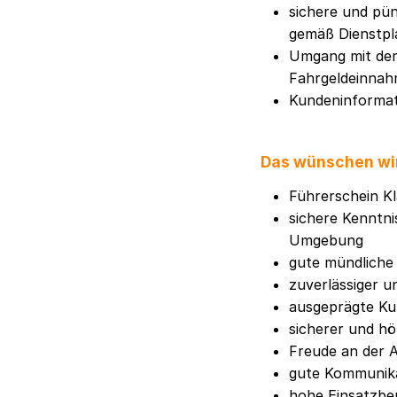
sichere und pü
gemäß Dienstpl
Umgang mit de
Fahrgeldeinnah
Kundeninformati
Das wünschen wi
Führerschein Kl
sichere Kenntni
Umgebung
gute mündliche 
zuverlässiger 
ausgeprägte Ku
sicherer und h
Freude an der 
gute Kommunika
hohe Einsatzbere