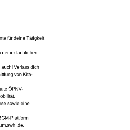
te für deine Tätigkeit
n deiner fachlichen
 auch! Verlass dich
ttlung von Kita-
 gute ÖPNV-
bilität.
rse sowie eine
 BGM-Plattform
rum.swhl.de.