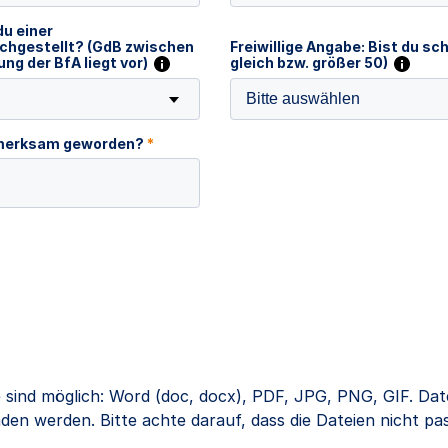
du einer
chgestellt? (GdB zwischen
Freiwillige Angabe: Bist du s
ng der BfA liegt vor)
gleich bzw. größer 50)
Bitte auswählen
ufmerksam geworden?
*
 sind möglich: Word (doc, docx), PDF, JPG, PNG, GIF. Dat
en werden. Bitte achte darauf, dass die Dateien nicht pa