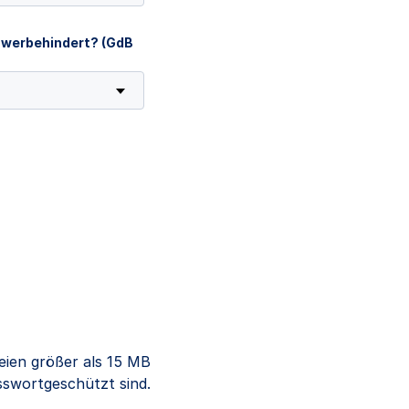
chwerbehindert? (GdB
eien größer als 15 MB
sswortgeschützt sind.