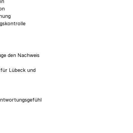
in
on
hnung
gskontrolle
füge den Nachweis
 für Lübeck und
antwortungsgefühl