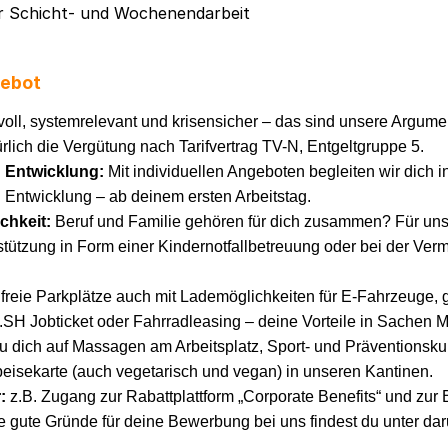
ur Schicht- und Wochenendarbeit
gebot
oll, systemrelevant und krisensicher – das sind unsere Argumen
rlich die Vergütung nach Tarifvertrag TV-N, Entgeltgruppe 5.
d Entwicklung:
Mit individuellen Angeboten begleiten wir dich i
 Entwicklung – ab deinem ersten Arbeitstag.
ichkeit:
Beruf und Familie gehören für dich zusammen? Für uns
tützung in Form einer Kindernotfallbetreuung oder bei der Vermi
freie Parkplätze auch mit Lademöglichkeiten für E-Fahrzeuge,
H Jobticket oder Fahrradleasing – deine Vorteile in Sachen Mo
u dich auf Massagen am Arbeitsplatz, Sport- und Präventionsku
sekarte (auch vegetarisch und vegan) in unseren Kantinen.
r:
z.B. Zugang zur Rabattplattform „Corporate Benefits“ und zur
re gute Gründe für deine Bewerbung bei uns findest du unter da