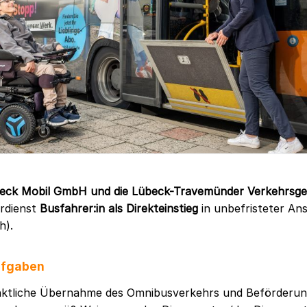
eck Mobil GmbH und die Lübeck-Travemünder Verkehrsges
hrdienst
Busfahrer:in als Direkteinstieg
in unbefristeter Anst
h).
ufgaben
nktliche Übernahme des Omnibusverkehrs und Beförderun