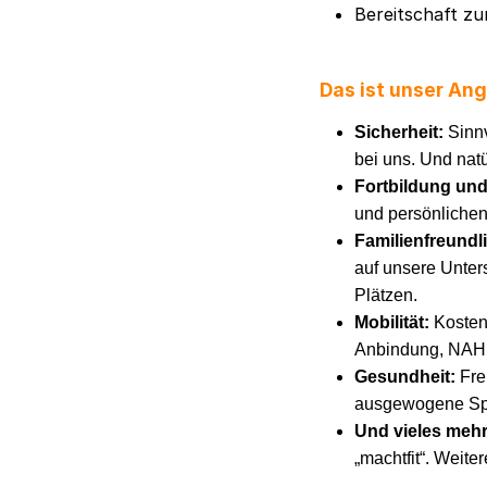
Bereitschaft z
Das ist unser An
Sicherheit:
Sinnv
bei uns. Und natü
Fortbildung un
und persönlichen
Familienfreundl
auf unsere Unters
Plätzen.
Mobilität:
Kosten
Anbindung, NAH.S
Gesundheit:
Fre
ausgewogene Spei
Und vieles meh
„machtfit“. Weite