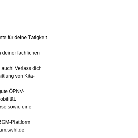
te für deine Tätigkeit
n deiner fachlichen
 auch! Verlass dich
ttlung von Kita-
 gute ÖPNV-
bilität.
rse sowie eine
 BGM-Plattform
rum.swhl.de.