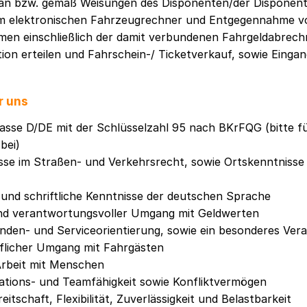
an bzw. gemäß Weisungen des Disponenten/der Disponent
m elektronischen Fahrzeugrechner und Entgegennahme v
men einschließlich der damit verbundenen Fahrgeldabrec
on erteilen und Fahrschein-/ Ticketverkauf, sowie Eingan
r uns
lasse D/DE mit der Schlüsselzahl 95 nach BKrFQG (bitte 
bei)
sse im Straßen- und Verkehrsrecht, sowie Ortskenntnisse
und schriftliche Kenntnisse der deutschen Sprache
und verantwortungsvoller Umgang mit Geldwerten
nden- und Serviceorientierung, sowie ein besonderes Ver
öflicher Umgang mit Fahrgästen
Arbeit mit Menschen
tions- und Teamfähigkeit sowie Konfliktvermögen
itschaft, Flexibilität, Zuverlässigkeit und Belastbarkeit