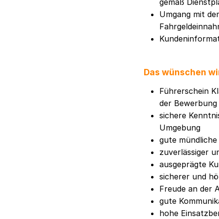
gemäß Dienstpl
Umgang mit de
Fahrgeldeinnah
Kundeninformati
Das wünschen wi
Führerschein K
der Bewerbung 
sichere Kenntni
Umgebung
gute mündliche 
zuverlässiger 
ausgeprägte Ku
sicherer und h
Freude an der 
gute Kommunika
hohe Einsatzbere