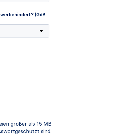
chwerbehindert? (GdB
eien größer als 15 MB
sswortgeschützt sind.