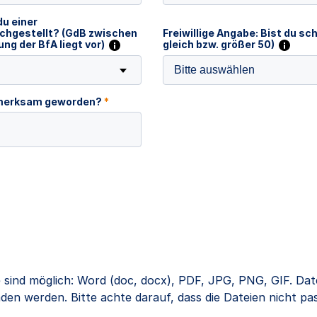
du einer
chgestellt? (GdB zwischen
Freiwillige Angabe: Bist du s
ng der BfA liegt vor)
gleich bzw. größer 50)
Bitte auswählen
ufmerksam geworden?
*
 sind möglich: Word (doc, docx), PDF, JPG, PNG, GIF. Dat
en werden. Bitte achte darauf, dass die Dateien nicht pa