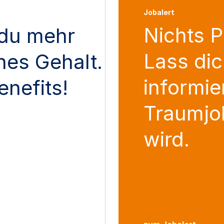
Jobalert
Nichts 
du mehr
Lass dic
ches Gehalt.
informie
enefits!
Traumjo
wird.