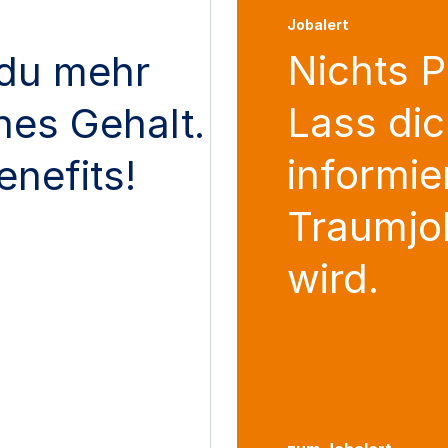
Jobalert
Nichts 
du mehr
Lass dic
ches Gehalt.
informie
enefits!
Traumjo
wird.