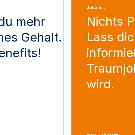
Jobalert
Nichts 
du mehr
Lass dic
ches Gehalt.
informie
enefits!
Traumjo
wird.