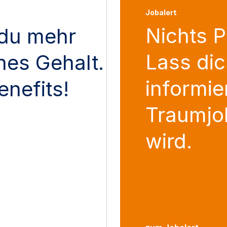
Jobalert
Nichts 
du mehr
Lass dic
ches Gehalt.
informie
enefits!
Traumjo
wird.