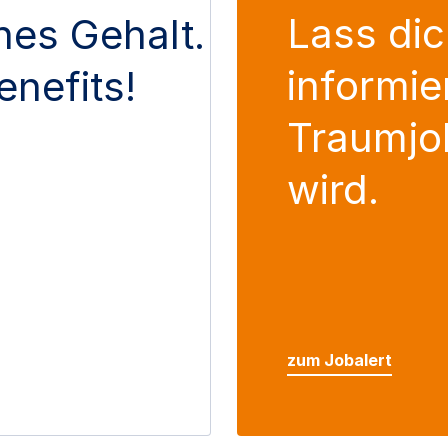
Lass dic
ches Gehalt.
informie
enefits!
Traumjo
wird.
zum Jobalert