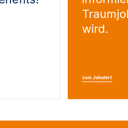
Traumjo
wird.
zum Jobalert