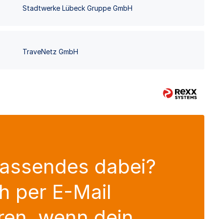
Stadtwerke Lübeck Gruppe GmbH
TraveNetz GmbH
Passendes dabei?
h per E-Mail
ren, wenn dein