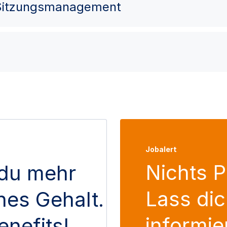
 Sitzungsmanagement
Jobalert
Nichts 
du mehr
Lass dic
ches Gehalt.
informie
enefits!